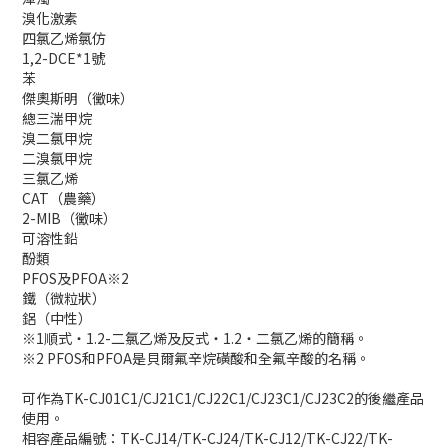
溴化激素
四氯乙烯氯仿
1,2-DCE*1號
苯
傑奧斯明（黴味）
總三湍甲烷
溴二氯甲烷
二溴氯甲烷
三氯乙烯
CAT（農藥）
2-MIB（黴味）
可溶性鉛
酚類
PFOS及PFOA※2
鐵（微粒狀）
鋁（中性）
※1順式・1.2-二氯乙烯及反式・1.2・二氯乙烯的簡稱。
※2 PFOS和PFOA是貝爾氟辛烷磺酸和全氟辛酸的名稱。
可作為TK-CJ01C1/CJ21C1/CJ22C1/CJ23C1/CJ23C2的後繼產品
使用。
相容產品編號：TK-CJ14/TK-CJ24/TK-CJ12/TK-CJ22/TK-