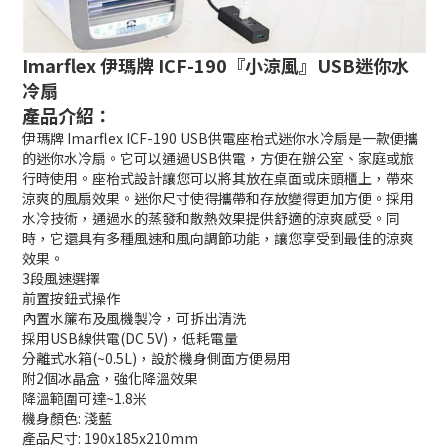
Imarflex 伊瑪牌 ICF-190『小涼風』USB迷你水
冷扇
產品介紹：
伊瑪牌 Imarflex ICF-190 USB供電座枱式迷你水冷扇是一款便攜
的迷你水冷扇。它可以通過USB供電，方便在辦公室、家庭或旅
行時使用。座枱式設計讓您可以將其放在桌面或床頭櫃上，帶來
涼爽的風扇效果。迷你尺寸使得攜帶和存放變得更加方便。採用
水冷技術，通過水的蒸發和散熱效果提供舒適的涼爽感受。同
時，它還具有多種風速和風向調節功能，讓您享受到最佳的涼爽
效果。
3段風速選擇
前置按鈕式操作
內置水簾布及風機製冷，可拆出清洗
採用USB線供電(DC 5V)，低耗電量
分離式水箱(~0.5L)，設於機身側面方便易用
附2個冰晶盒，強化降溫效果
降溫範圍可達~1.8米
機身顏色: 淺藍
產品尺寸: 190x185x210mm