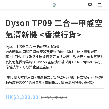
Dyson TP09 二合一甲醛空
氣清新機 <香港行貨>
Dyson TP09 二合一甲醛空氣清新機
結合精準的固態甲醛感應器及獨特的催化濾網，能持續消滅甲
醛。HEPA H13 及活性炭濾網還可捕捉灰塵、致敏原、有害氣體3
及其他超微污染物。 Dyson 空氣清新機採用Air Multiplier™氣流
倍增技術，有效淨化全屋空氣。
功能: 夏天吹送涼風 / 擴散模式 / 安靜20％ / 應用程式控制 / 順暢擺
動角度達350˚ / 語音控制 / 夜間模式 / 簡易濾網保養 / 遙控器
HK$3,380.00
HK$4,980.00