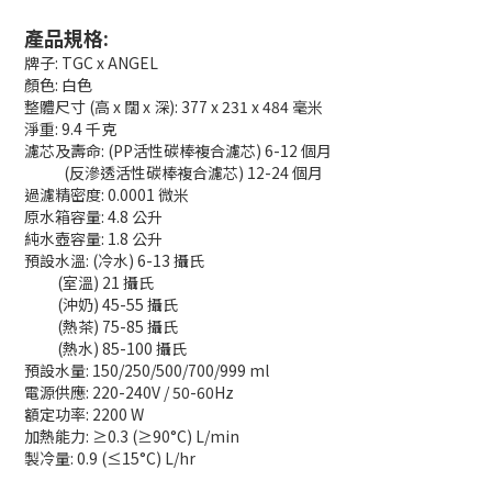
產品規格:
牌子: TGC x ANGEL
顏色: 白色
整體尺寸 (高 x 闊 x 深): 377 x 231 x 484 毫米
淨重: 9.4 千克
濾芯及壽命: (PP活性碳棒複合濾芯) 6-12 個月
(反滲透活性碳棒複合濾芯) 12-24 個月
過濾精密度: 0.0001 微米
原水箱容量: 4.8 公升
純水壺容量: 1.8 公升
預設水溫: (冷水) 6-13 攝氏
(室溫) 21 攝氏
(沖奶) 45-55 攝氏
(熱茶) 75-85 攝氏
(熱水) 85-100 攝氏
預設水量: 150/250/500/700/999 ml
電源供應: 220-240V / 50-60Hz
額定功率: 2200 W
加熱能力: ≥0.3 (≥90°C) L/min
製冷量: 0.9 (≤15°C) L/hr