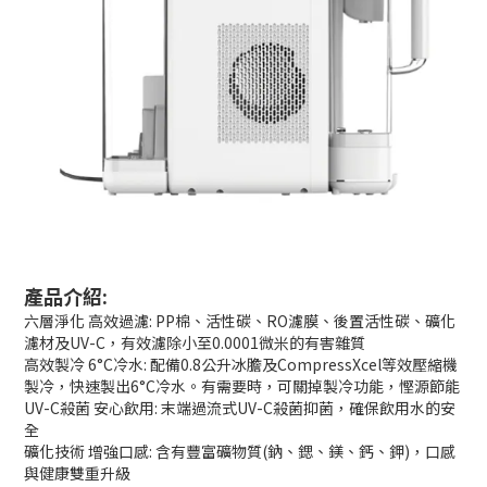
產品介紹:
六層淨化 高效過濾: PP棉、活性碳、RO濾膜、後置活性碳、礦化
濾材及UV-C，有效濾除小至0.0001微米的有害雜質
高效製冷 6°C冷水: 配備0.8公升冰膽及CompressXcel等效壓縮機
製冷，快速製出6°C冷水。有需要時，可關掉製冷功能，慳源節能
UV-C殺菌 安心飲用: 末端過流式UV-C殺菌抑菌，確保飲用水的安
全
礦化技術 增強口感: 含有豐富礦物質(鈉、鍶、鎂、鈣、鉀)，口感
與健康雙重升級