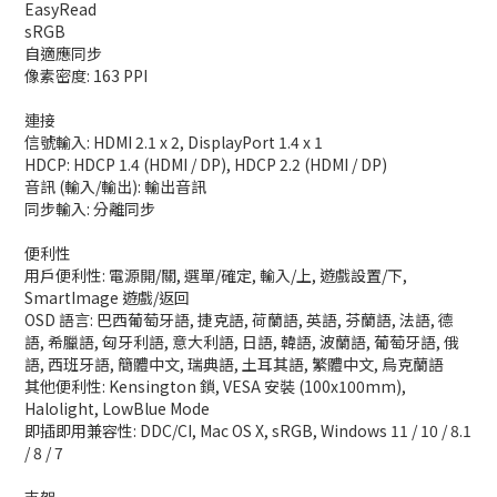
EasyRead
sRGB
自適應同步
像素密度: 163 PPI
連接
信號輸入: HDMI 2.1 x 2, DisplayPort 1.4 x 1
HDCP: HDCP 1.4 (HDMI / DP), HDCP 2.2 (HDMI / DP)
音訊 (輸入/輸出): 輸出音訊
同步輸入: 分離同步
便利性
用戶便利性: 電源開/關, 選單/確定, 輸入/上, 遊戲設置/下,
SmartImage 遊戲/返回
OSD 語言: 巴西葡萄牙語, 捷克語, 荷蘭語, 英語, 芬蘭語, 法語, 德
語, 希臘語, 匈牙利語, 意大利語, 日語, 韓語, 波蘭語, 葡萄牙語, 俄
語, 西班牙語, 簡體中文, 瑞典語, 土耳其語, 繁體中文, 烏克蘭語
其他便利性: Kensington 鎖, VESA 安裝 (100x100mm),
Halolight, LowBlue Mode
即插即用兼容性: DDC/CI, Mac OS X, sRGB, Windows 11 / 10 / 8.1
/ 8 / 7
支架