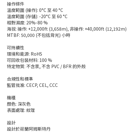
操作條件
溫度範圍 (操作): 0°C 至 40 °C
溫度範圍 (存儲): -20°C 至 60 °C
相對濕度: 20%-80 %
海拔: 操作: +12,000ft (3,658m), 非操作: +40,000ft (12,192m)
MTBF: 50,000 (不包括背光) 小時
可持續性
環境和能源: RoHS
可回收包裝材料: 100 %
特定物質: 不含汞, 不含 PVC / BFR 的外殼
合規性和標準
監管批准: CECP, CEL, CCC
機櫃
顏色: 深灰色
表面處理: 紋理
設計
設計於荷蘭阿姆斯特丹