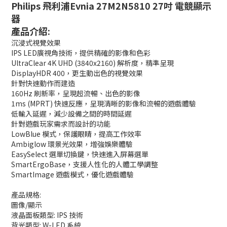
Philips 飛利浦Evnia 27M2N5810 27吋 電競顯示
器
產品介紹:
沉浸式視覺效果
IPS LED廣視角技術，提供精確的影像和色彩
UltraClear 4K UHD (3840x2160) 解析度，精準呈現
DisplayHDR 400，更生動出色的視覺效果
針對快速動作而建造
160Hz 刷新率，呈現超流暢、出色的影像
1ms (MPRT) 快速反應，呈現清晰的影像和流暢的遊戲體驗
低輸入延遲，減少設備之間的時間延遲
針對遊戲玩家需求而設計的功能
LowBlue 模式，保護眼睛，提高工作效率
Ambiglow 環景光效果，增強娛樂體驗
EasySelect 選單切換鍵，快速進入屏幕選單
SmartErgoBase，支援人性化的人體工學調整
SmartImage 遊戲模式，優化遊戲體驗
產品規格:
圖像/顯示
液晶面板類型: IPS 技術
背光類型: W-LED 系統