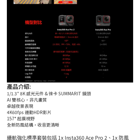
產品介紹:
1/1.3" 8K 感光元件 & 徠卡 SUMMARIT 鏡頭
AI 雙核心，非凡畫質
卓越夜景表現
4K60fps 運動HDR影片
157° 超廣視野
全新防風結構，收音更清晰
續航強化標準套裝包括 1x Insta360 Ace Pro 2、1x 防風