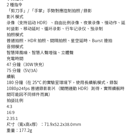
2 種指令
「剪刀手」/ 「手掌」手勢對應控制拍照 / 錄影
影片模式
录像（支持运动 HDR）、自由比例录像、夜景录像、慢动作、延
时摄影、移动延时、循环录影、行车记录仪、预录制
拍照模式
普通拍照、HDR 拍照、間隔拍照、星空延時、Burst 連拍
音頻模式
智慧降風噪、智慧人聲增強、立體聲
充電時間
47 分鐘（30W 快充）
75 分鐘（5V/3A）
續航
180 分鐘（在 25°C 的實驗室環境下，使用長續航模式，錄製
1080p24fps 普通錄影影片（關閉運動 HDR）測得，實際續航時
間可能因不同條件而異）
拍摄比例
4:3
16:9
2.35:1
尺寸（寬x高x厚）：71.9x52.2x38.0mm
重量：177.2g