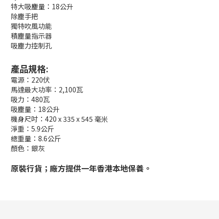
特大吸麈量：18公升
除塵手把
獨特吹風功能
積塵量指示器
吸塵力控制孔
產品規格:
電源：220伏
馬達最大功率：2,100瓦
吸力：480瓦
吸塵量：18公升
機身尺吋：420 x 335 x 545 毫米
淨重：5.9公斤
總重量：8.6公斤
顏色：銀灰
原裝行貨；廠方提供一年香港本地保養。