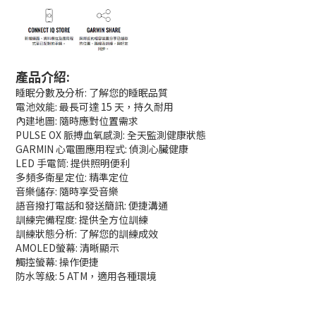
產品介紹:
睡眠分數及分析: 了解您的睡眠品質
電池效能: 最長可達 15 天，持久耐用
內建地圖: 隨時應對位置需求
PULSE OX 脈搏血氧感測: 全天監測健康狀態
GARMIN 心電圖應用程式: 偵測心臟健康
LED 手電筒: 提供照明便利
多頻多衛星定位: 精準定位
音樂儲存: 隨時享受音樂
語音撥打電話和發送簡訊: 便捷溝通
訓練完備程度: 提供全方位訓練
訓練狀態分析: 了解您的訓練成效
AMOLED螢幕: 清晰顯示
觸控螢幕: 操作便捷
防水等級: 5 ATM，適用各種環境