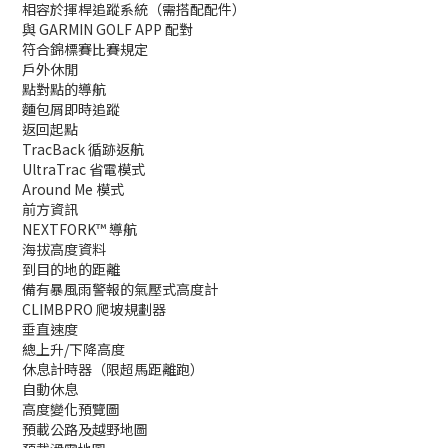
相容於揮桿追蹤系統（需搭配配件）
與 GARMIN GOLF APP 配對
符合錦標賽比賽規定
戶外休閒
點對點的導航
麵包屑即時追蹤
返回起點
TracBack 循跡返航
UltraTrac 省電模式
Around Me 模式
前方資訊
NEXTFORK™ 導航
海拔高度資料
到目的地的距離
備有暴風雨警報的氣壓式高度計
CLIMBPRO 爬坡規劃器
垂直速度
總上升/下降高度
休息計時器（限超馬距離跑）
自動休息
高度變化預覽圖
預載公路及越野地圖