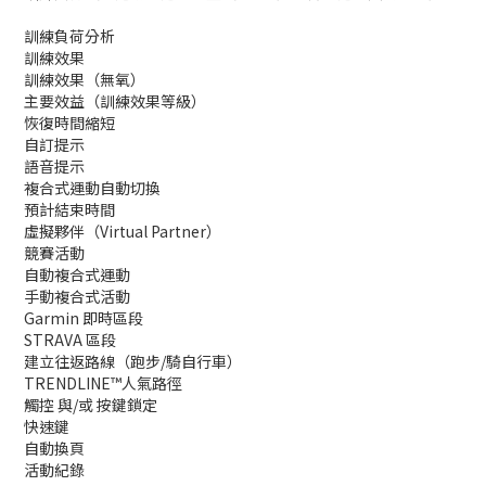
訓練負荷分析
訓練效果
訓練效果（無氧）
主要效益（訓練效果等級）
恢復時間縮短
自訂提示
語音提示
複合式運動自動切換
預計結束時間
虛擬夥伴（Virtual Partner）
競賽活動
自動複合式運動
手動複合式活動
Garmin 即時區段
STRAVA 區段
建立往返路線（跑步/騎自行車）
TRENDLINE™人氣路徑
觸控 與/或 按鍵鎖定
快速鍵
自動換頁
活動紀錄