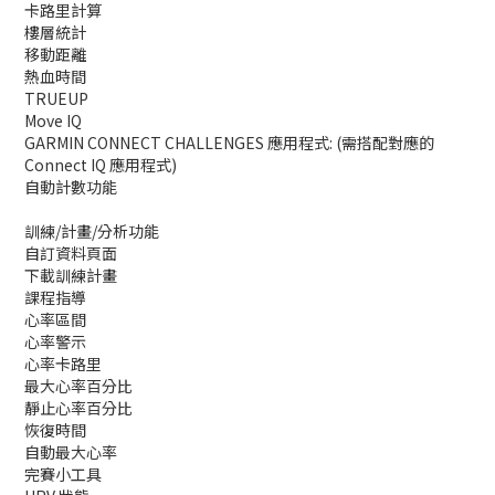
卡路里計算
樓層統計
移動距離
熱血時間
TRUEUP
Move IQ
GARMIN CONNECT CHALLENGES 應用程式: (需搭配對應的
Connect IQ 應用程式)
自動計數功能
訓練/計畫/分析功能
自訂資料頁面
下載訓練計畫
課程指導
心率區間
心率警示
心率卡路里
最大心率百分比
靜止心率百分比
恢復時間
自動最大心率
完賽小工具