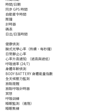
時間/日期
同步 GPS 時間
自動夏令時間
鬧鐘
計時器
碼表
日出/日落時間
健康偵測
腕式光學心率（持續、每秒鐘）
日常靜止心率
心率升高通知: （過高與過低）
呼吸速率 (24/7)
身體年齡偵測
BODY BATTERY 身體能量指數
全天候壓力監測
放鬆提醒
放鬆呼吸計時器
冥想
呼吸訓練
睡眠監測:（進階）
睡眠教練