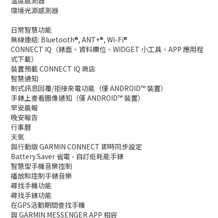
溫度感測器
環境光源感測器
日常智慧功能
無線連結: Bluetooth®, ANT+®, Wi-Fi®
CONNECT IQ（錶面、資料欄位、WIDGET 小工具、APP 應用程
式下載）
裝置預載 CONNECT IQ 商店
智慧通知
制式訊息回覆/拒接來電功能（僅 ANDROID™ 裝置）
手錶上查看圖像通知（僅 ANDROID™ 裝置）
早安晨報
晚安報告
行事曆
天氣
與行動版 GARMIN CONNECT 即時同步設定
Battery Saver 省電 - 自訂低耗能手錶
智慧型手機音樂控制
播放和控制手錶音樂
尋找手機功能
尋找手錶功能
在GPS活動期間查找手機
與 GARMIN MESSENGER APP 相容