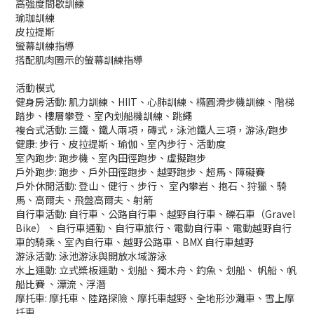
高強度間歇訓練
瑜珈訓練
皮拉提斯
螢幕訓練指導
搭配肌肉圖示的螢幕訓練指導
活動模式
健身房活動: 肌力訓練、HIIT、心肺訓練、橢圓滑步機訓練、階梯
踏步、樓層攀登、室內划船機訓練、跳繩
複合式活動: 三鐵、鐵人兩項，磚式，泳池鐵人三項，游泳/跑步
健康: 步行、皮拉提斯、瑜伽、室內步行、活動度
室內跑步: 跑步機、室內田徑跑步、虛擬跑步
戶外跑步: 跑步、戶外田徑跑步、越野跑步、超馬、障礙賽
戶外休閒活動: 登山、健行、步行、 室內攀岩、抱石、狩獵、騎
馬、高爾夫、飛盤高爾夫、射箭
自行車活動: 自行車、公路自行車、越野自行車、礫石車（Gravel
Bike）、自行車通勤、自行車旅行、電動自行車、電動越野自行
車的騎乘、室內自行車、越野公路車、BMX 自行車越野
游泳活動: 泳池游泳與開放水域游泳
水上運動: 立式槳板運動、划船、獨木舟、釣魚、划船、 帆船、帆
船比賽 、漂流、浮潛
摩托車: 摩托車、陸路探險、摩托車越野、全地形沙灘車、雪上摩
托車