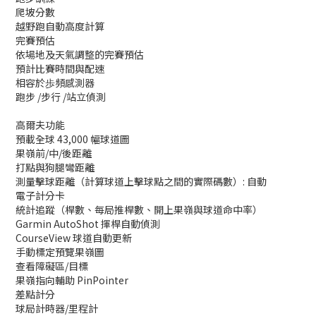
爬坡分數
越野跑自動高度計算
完賽預估
依場地及天氣調整的完賽預估
預計比賽時間與配速
相容於歩頻感測器
跑步 /步行 /站立偵測
高爾夫功能
預載全球 43,000 幅球道圖
果嶺前/中/後距離
打點與狗腿彎距離
測量擊球距離（計算球道上擊球點之間的實際碼數）: 自動
電子計分卡
統計追蹤（桿數、每局推桿數、開上果嶺與球道命中率）
Garmin AutoShot 揮桿自動偵測
CourseView 球道自動更新
手動標定預覽果嶺圖
查看障礙區/目標
果嶺指向輔助 PinPointer
差點計分
球局計時器/里程計