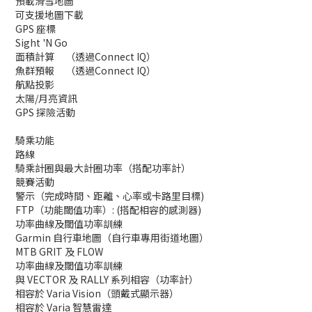
預載滑雪地圖
可支援地圖下載
GPS 座標
Sight 'N Go
面積計算
（透過Connect IQ）
魚群預報
（透過Connect IQ）
航點投影
太陽/月亮資訊
GPS 探險活動
騎乘功能
路線
騎乘計圈與最大計圈功率（搭配功率計）
競賽活動
警示（完成時間、距離、心率或卡路里目標)
FTP（功能閾值功率）: (搭配相容的感測器)
功率曲線及閾值功率訓練
Garmin 自行車地圖（自行車專用街道地圖）
MTB GRIT 及 FLOW
功率曲線及閾值功率訓練
與 VECTOR 及 RALLY 系列相容（功率計）
相容於 Varia Vision（頭戴式顯示器）
相容於 Varia 智慧雷達