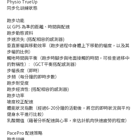
Physio TrueUp
同步化訓練狀態
跑步功能
以 GPS 為準的距離、時間與配速
跑步動態資料
步速流失: (搭配相容的感測器)
垂直振幅與移動效率（跑步過程中身體上下移動的幅度，以及其
步幅的比例）
觸地時間與平衡（跑步時腳步與地面接觸的時間，可檢查過移中
的對稱性）: （GCT平衡搭配感測器）
步幅長度（即時）
步頻（每分鐘的即時步數）
跑步耐受度
跑步經濟性: (搭配相容的感測器)
跑步功率
坡度校正配速
體能狀況指數（經過6-20分鐘的活動後，將您的即時狀況與平均
健身水平進行比較）
乳酸閾值（藉著分析配速與心率，來估計肌肉快速疲勞的程度）
PacePro 配速策略
跑步訓練