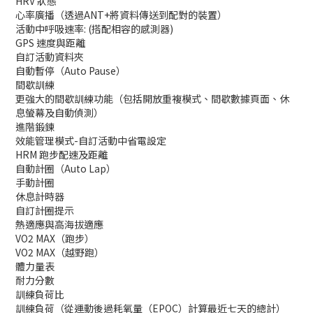
HRV 狀態
心率廣播（透過ANT+將資料傳送到配對的裝置）
活動中呼吸速率: (搭配相容的感測器)
GPS 速度與距離
自訂活動資料夾
自動暫停（Auto Pause）
間歇訓練
更強大的間歇訓練功能（包括開放重複模式、間歇數據頁面、休
息螢幕及自動偵測）
進階鍛鍊
效能管理模式-自訂活動中省電設定
HRM 跑步配速及距離
自動計圈（Auto Lap）
手動計圈
休息計時器
自訂計圈提示
熱適應與高海拔適應
VO2 MAX（跑步）
VO2 MAX（越野跑）
體力量表
耐力分數
訓練負荷比
訓練負荷（從運動後過耗氧量（EPOC）計算最近七天的總計）