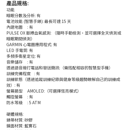
產品規格:
功能
睡眠分數及分析: 有
電池效能 (智慧手錶): 最長可達 15 天
內建地圖
: 有
PULSE OX 脈搏血氧感測: （隨時手動檢測，並可選擇全天偵測或
睡眠期間偵測）
GARMIN 心電圖應用程式: 有
LED 手電筒: 有
多頻多衛星定位: 有
音樂儲存
: 有
透過語音撥打電話和發送簡訊:（需搭配相容的智慧型手機）
訓練完備程度
: 有
訓練狀態（透過追蹤訓練紀錄與健身等級趨勢瞭解自己的訓練成
效）: 有
螢幕類型
AMOLED:（可選擇恆亮模式）
觸控螢幕
: 有
防水等級
: 5 ATM
硬體規格:
錶帶材質: 矽膠
鏡面材質: 藍寶石