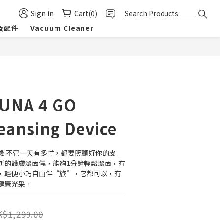
Sign in
Cart(0)
及配件
Vacuum Cleaner
BUY NOW
UNA 4 GO
leansing Device
Go 洗面機 不管一天有多忙，都要照顧好你的皮
o 是最新的護膚潔面儀，能夠1分鐘輕鬆潔面，有
，輕便小巧自由伴“旅”，它都可以，有
健康光采。
$1,299.00