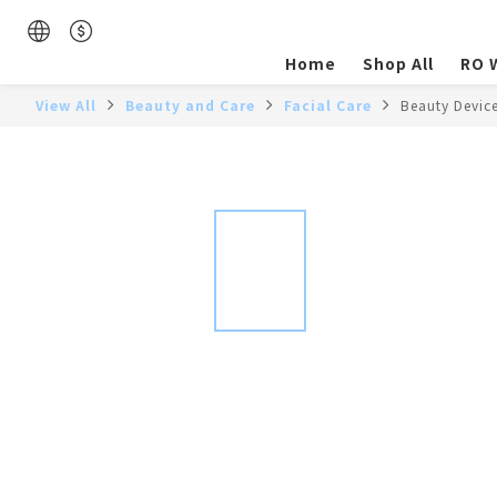
Home
Shop All
RO W
View All
Beauty and Care
Facial Care
Beauty Devic