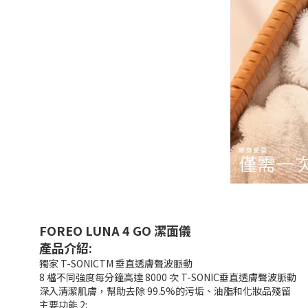
FOREO LUNA 4 GO 潔面儀
產品介紹:
獨家 T-SONICTM 垂直透膚聲波脈動
8 檔不同強度每分鐘高達 8000 次 T-SONIC垂直透膚聲波脈動
深入清潔肌膚，幫助去除 99.5%的污垢、油脂和化妝品殘留
主要功能 2: