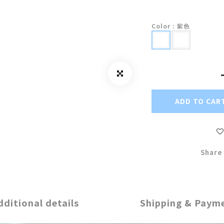
Color
: 紫色
ADD TO CAR
Share
dditional details
Shipping & Paym