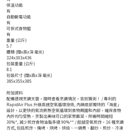
保溫功能
有
自動斷電功能
有
可拆式食物籃
有
重量 (公斤)
5.7
體積 (闊x高x深 毫米)
324x303x436
包裝重量 (公斤)
8.1
包裝尺寸 (闊x高x深 毫米)
385x355x385
附加資料
配備透視烹調天窗，隨時查看烹調情況，告別猜測！ / 專利的
RapidAir Plus 升級高速空氣循環技術, 內鍋底部獨特的「海星」
設計，以更快的氣流將熱空氣循環到食物周圍和內部，確保食物
內外均勻受熱，烹製出美味可口的家常飯菜，所需時間縮短
30%*, 減少煎炸食物油脂多達 90%** / 超越空氣煎炸，16 種烹調
方式, 包括煎炸、燒烤、烘烤、烘焙、一鍋煮、翻炒、煎炒、冷凍