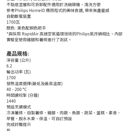
不黏底塗層和可拆卸配件適用於洗碗碟機，清洗方便
參考Philips HomeID 應用程式的美味食譜, 帶來無盡靈感
自動斷電裝置
1700瓦
顏色 : 黑色配銅色把手
*與採用 RapidAir 高速空氣循環技術的Philips氣炸鍋相比，內部
實驗室使用雞腿和薯條進行了測試。
產品規格:
淨容量 (公升)
6.2
輸出功率 (瓦)
1700
發熱溫度選擇(最低及最高溫度)
40 - 200 °C
時間調校掣 (分鐘)
1440
預設烹調模式
冷凍薯條、自製薯條、雞腿、肉類、魚類、蔬菜、蛋糕、素食、
早餐、脫水水果、保溫、可自訂預設
完成鈴聲提示
有