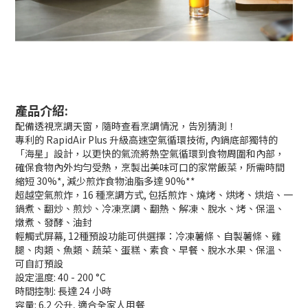
產品介紹:
配備透視烹調天窗，隨時查看烹調情況，告別猜測！
專利的 RapidAir Plus 升級高速空氣循環技術, 內鍋底部獨特的
「海星」設計，以更快的氣流將熱空氣循環到食物周圍和內部，
確保食物內外均勻受熱，烹製出美味可口的家常飯菜，所需時間
縮短 30%*, 減少煎炸食物油脂多達 90%**
超越空氣煎炸，16 種烹調方式, 包括煎炸、燒烤、烘烤、烘焙、一
鍋煮、翻炒、煎炒、冷凍烹調、翻熱、解凍、脫水、烤、保溫、
燉煮、發酵、油封
輕觸式屏幕, 12種預設功能可供選擇：冷凍薯條、自製薯條、雞
腿、肉類、魚類、蔬菜、蛋糕、素食、早餐、脫水水果、保溫、
可自訂預設
設定溫度: 40 - 200 °C
時間控制: 長達 24 小時
容量: 6.2 公升, 適合全家人用餐