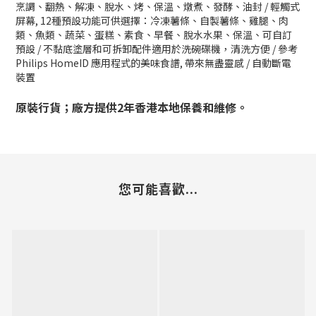
烹調、翻熱、解凍、脫水、烤、保溫、燉煮、發酵、油封 / 輕觸式
屏幕, 12種預設功能可供選擇：冷凍薯條、自製薯條、雞腿、肉
類、魚類、蔬菜、蛋糕、素食、早餐、脫水水果、保溫、可自訂
預設 / 不黏底塗層和可拆卸配件適用於洗碗碟機，清洗方便 / 參考
Philips HomeID 應用程式的美味食譜, 帶來無盡靈感 / 自動斷電
裝置
原裝行貨；廠方提供2年香港本地保養和維修。
您可能喜歡...