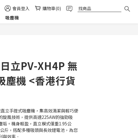
會員登入
購物車(0)
吸塵機
立即購買
I 日立PV-XH4P 無
吸塵機 <香港行貨
4P 無線直立手提式吸塵機，集高效清潔與輕巧便
旋風技術，提供高達225AW的強勁吸
垢。機身輕盈，直立模式僅重1.95公
.5公斤，搭配多種吸頭與長效鋰電池，為您
利與效率．