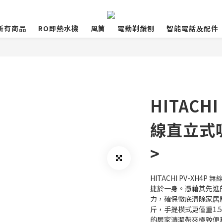
所有商品
RO即熱水機
風筒
電動剃鬚刨
智能電話及配件
HITACH
線直立式
>
HITACHI PV-XH
捷於一身。憑藉其先進的
力，確保徹底清除家居塵
斤，手提模式更僅重1
的居家清潔帶來極致便