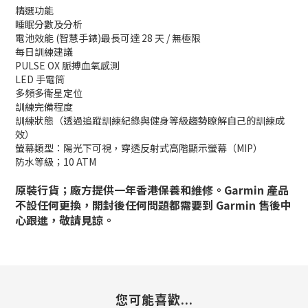
精選功能
睡眠分數及分析
電池效能 (智慧手錶)最長可達 28 天 / 無極限
每日訓練建議
PULSE OX 脈搏血氧感測
LED 手電筒
多頻多衛星定位
訓練完備程度
訓練狀態（透過追蹤訓練紀錄與健身等級趨勢瞭解自己的訓練成
效）
螢幕類型：陽光下可視，穿透反射式高階顯示螢幕（MIP）
防水等級；10 ATM
原裝行貨；廠方提供一年香港保養和維修。Garmin 產品
不設任何更換，開封後任何問題都需要到 Garmin 售後中
心跟進，敬請見諒。
您可能喜歡...