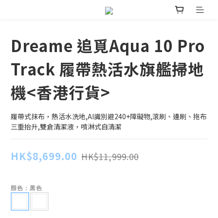
Dreame 追覓Aqua 10 Pro
Track 履帶熱活水旗艦掃地
機<香港行貨>
履帶式抹布，熱活水洗地,AI識別避240+障礙物,滾刷、邊刷、拖布
三重抬升,雙倉清潔液，噴淋式自清潔
HK$8,699.00
HK$11,999.00
顏色
: 黑色