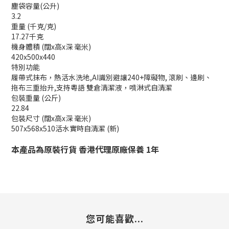
塵袋容量(公升)
3.2
重量 (千克/克)
17.27千克
機身體積 (闊x高x深 毫米)
420x500x440
特別功能
履帶式抹布，熱活水洗地,AI識別避讓240+障礙物, 滾刷、邊刷、
拖布三重抬升,支持粵語 雙倉清潔液，噴淋式自清潔
包裝重量 (公斤)
22.84
包裝尺寸 (闊x高x深 毫米)
507x568x510活水實時自清潔 (新)
本產品為原裝行貨 香港代理原廠保養 1年
您可能喜歡...