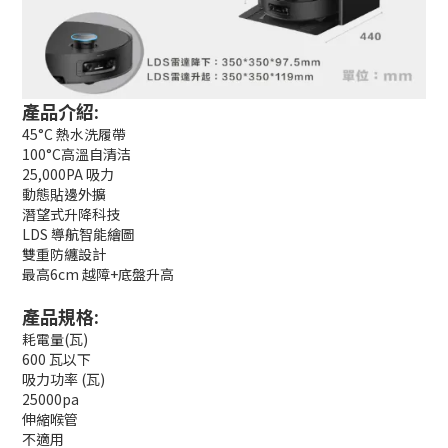
產品介紹:
45°C 熱水洗履帶
100°C高溫自清洁
25,000PA 吸力
動態貼邊外擴
潛望式升降科技
LDS 導航智能繪圖
雙重防纏設計
最高6cm 越障+底盤升高
產品規格:
耗電量(瓦)
600 瓦以下
吸力功率 (瓦)
25000pa
伸縮喉管
不適用