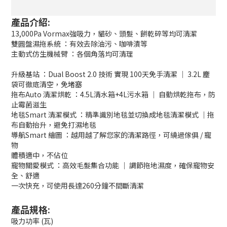
產品介紹:
13,000Pa Vormax強吸力，貓砂、頭髮、餅乾碎等均可清潔
雙圓盤濕拖系統 ：有效去除油污、咖啡漬等
主動式仿生機械臂 ：各個角落均可清理
升級基站 ：Dual Boost 2.0 技術 實現 100天免手清潔 ｜ 3.2L 塵
袋可徹底清空，免堵塞
拖布Auto 清潔烘乾 ：4.5L清水箱+4L污水箱 ｜ 自動烘乾拖布，防
止霉菌滋生
地毯Smart 清潔模式 ：精準識別地毯並切換成地毯清潔模式 ｜拖
布自動抬升，避免打濕地毯
導航Smart 繪圖 ：越用越了解您家的清潔路徑，可繞過傢俱 / 寵
物
體積適中，不佔位
寵物關愛模式 ：高效毛髮集合功能 ｜ 調節拖地濕度，確保寵物安
全、舒適
一次快充，可使用長達260分鐘不間斷清潔
產品規格:
吸力功率 (瓦)