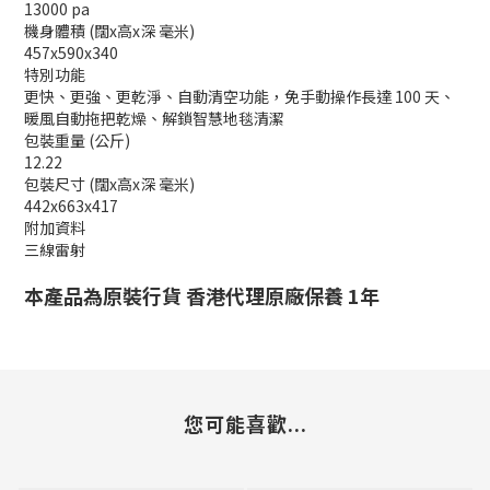
13000 pa
機身體積 (闊x高x深 毫米)
457x590x340
特別功能
更快、更強、更乾淨、自動清空功能，免手動操作長達 100 天、
暖風自動拖把乾燥、解鎖智慧地毯清潔
包裝重量 (公斤)
12.22
包裝尺寸 (闊x高x深 毫米)
442x663x417
附加資料
三線雷射
本產品為原裝行貨 香港代理原廠保養 1年
您可能喜歡...