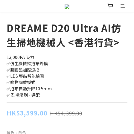
DREAME D20 Ultra AI仿
生掃地機械人 <香港行貨>
13,000PA 吸力
✅仿生機械臂拖布外擴
✅雙圓盤加壓濕拖
✅LDS 導航智能繪圖
✅寵物關愛模式
✅拖布自動升降10.5mm
✅ 割毛滾刷 - 選配
HK$3,599.00
HK$4,399.00
顏色
: 白色