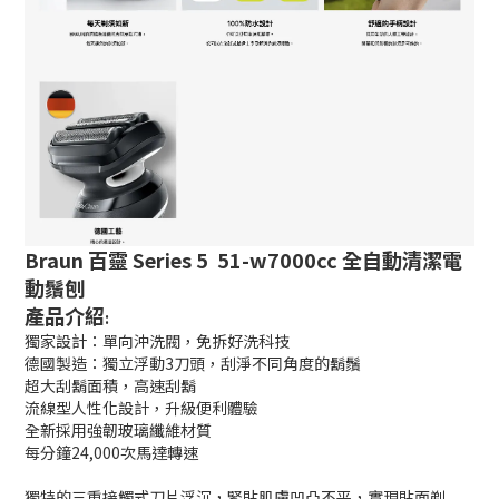
Braun 百靈 Series 5 51-w7000cc 全自動清潔電
動鬚刨
產品介紹
:
獨家設計：單向沖洗閥，免拆好洗科技
德國製造：獨立浮動3刀頭，刮淨不同角度的鬍鬚
超大刮鬍面積，高速刮鬍
流線型人性化設計，升級便利體驗
全新採用強韌玻璃纖維材質
每分鐘24,000次馬達轉速
獨特的三重接觸式刀片浮沉，緊貼肌膚凹凸不平，實現貼面剃