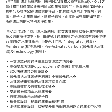
3M™ 商用濾水系統均採用美國FDA(食物及藥物管理局)CFR-21之
認可物料制造並榮獲美國國家衛生會認證**，符合美國NSF/ANSI
標準42及標準53過濾效果的產品，能有效地濾除水中異味、餘
氯、粒子、水生性細菌、隱孢子蟲等，而能保留有益的礦物質，
所過濾出來的水特別潔淨衛生。
IMPACT為3M™ 商用濾水系統採用的突破性技術以提升濾芯的壽
命及減低操作成本。採用IMPACT過濾技術之過濾媒體有效去除達
99.99%之水生性細菌。IMPACT包括了Integrated (綜合)、
Membrane (獨特濾網)、Pre-Activated Carbon (預先激活活性
碳)及Technology (技術)。
• 一支濾芯已超過傳統三四支濾芯之功效�
• 高強度聚丙烯(Polypropylene)外殼設計能抵抗水壓
• SQC快速濾芯更換設計�
• 預先激活活性碳磚專利設計不需預先過水�
• 活性碳磚由微細的活性碳粒結合而成
• 高除氯效能及有效抵擋水槌�
• 雙層醫藥級精密尼龍濾膜�
• 有效濾除細菌及隱孢子蟲
• 褶疊式設計，提高過濾總面積達4倍
• 漸進式濾網設計，以密度外粗內細的濾網逐步過濾水中污物