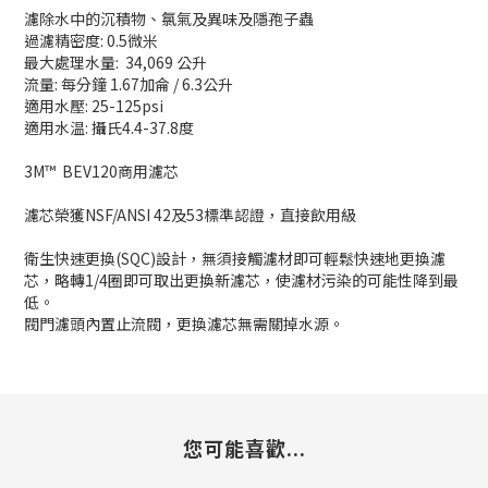
濾除水中的沉積物、氯氣及異味及隱孢子蟲
過濾精密度: 0.5微米
最大處理水量: 34,069 公升
流量: 每分鐘 1.67加侖 / 6.3公升
適用水壓: 25-125psi
適用水温: 攝氏4.4-37.8度
3M™ BEV120商用濾芯
濾芯榮獲NSF/ANSI 42及53標準認證，直接飲用級
衛生快速更換(SQC)設計，無須接觸濾材即可輕鬆快速地更換濾
芯，略轉1/4圈即可取出更換新濾芯，使濾材污染的可能性降到最
低。
閥門濾頭內置止流閥，更換濾芯無需關掉水源。
您可能喜歡...